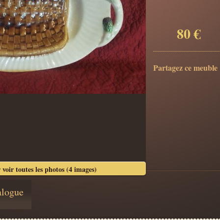
80 €
Partagez ce meuble 
 voir toutes les photos (4 images)
alogue