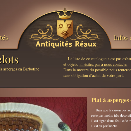
tés
Infos 
Antiquités Réaux
lots
La liste de ce catalogue n'est pas exh
et objets,
n'hésitez pas à nous contacter
.
à asperges en Barbotine
Dans la mesure du possible nous tenteron
sans obligation d'achat de votre part.
Plat à asperges
Bien que la saison des asp
reste pas moins très décoratif
Il est signé d'une feuille de
Il est en parfait état.