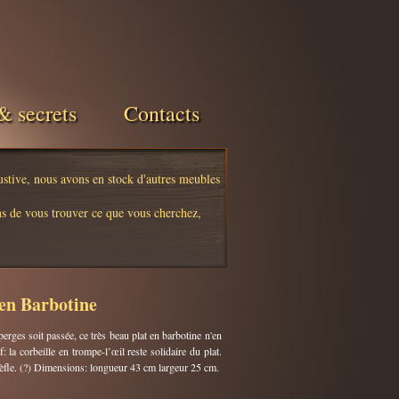
& secrets
Contacts
austive, nous avons en stock d'autres meubles
s de vous trouver ce que vous cherchez,
 en Barbotine
erges soit passée, ce très beau plat en barbotine n'en
: la corbeille en trompe-l’œil reste solidaire du plat.
 trèfle. (?) Dimensions: longueur 43 cm largeur 25 cm.