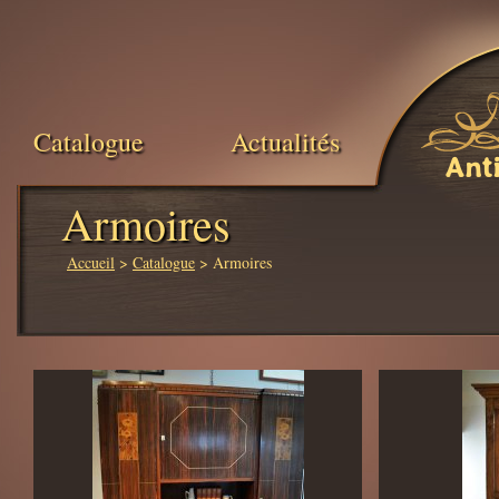
Catalogue
Actualités
Ant
Armoires
Accueil
>
Catalogue
> Armoires