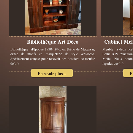
Bibliothèque Art Déco
Cabinet Mel
Bibliothèque d'époque 1930-1940, en ébène de Macassar,
Meuble à deux portes
ornée de motifs en marquèterie de style Art-Déco.
Louis XIV transition
Spécialement conçue pour recevoir des dossiers ce meuble
Melle .Nous notons
de(...)
façades des(...)
En savoir plus +
E