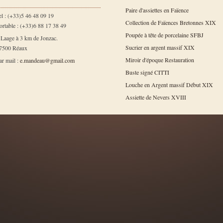
Paire d'assiettes en Faïence
el : (+33)5 46 48 09 19
Collection de Faïences Bretonnes XIX
ortable : (+33)6 88 17 38 49
Poupée à tête de porcelaine SFBJ
 Laage à 3 km de Jonzac.
Sucrier en argent massif XIX
7500 Réaux
Miroir d'époque Restauration
ar mail :
e.mandeau@gmail.com
Buste signé CITTI
Louche en Argent massif Début XIX
Assiette de Nevers XVIII