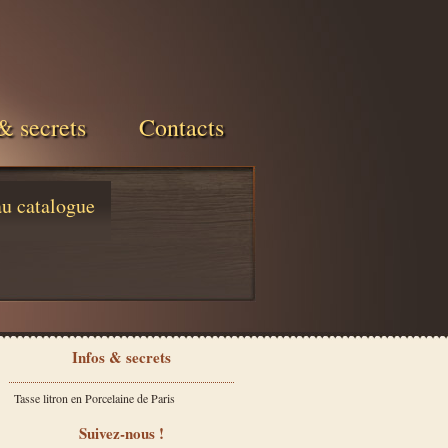
& secrets
Contacts
au catalogue
Infos & secrets
Tasse litron en Porcelaine de Paris
Suivez-nous !