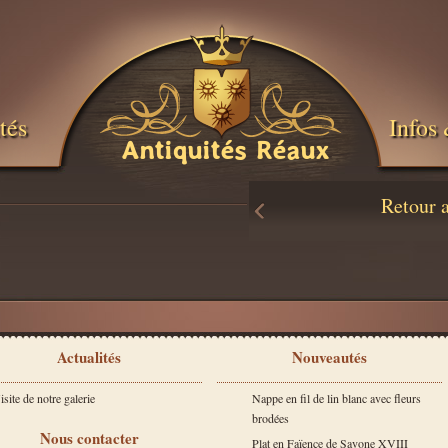
tés
Infos 
Antiquités Réaux
Retour 
Actualités
Nouveautés
isite de notre galerie
Nappe en fil de lin blanc avec fleurs
brodées
Nous contacter
Plat en Faïence de Savone XVIII