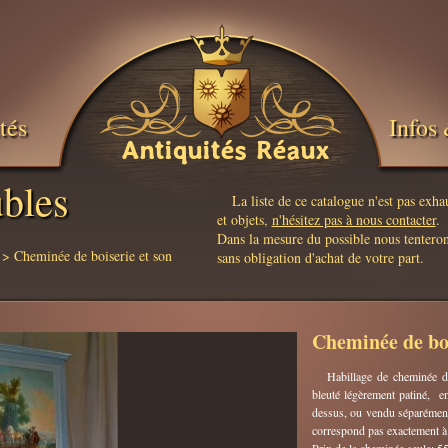
tés
Infos 
Antiquités Réaux
bles
La liste de ce catalogue n'est pas exh
et objets,
n'hésitez pas à nous contacter
.
Dans la mesure du possible nous tenteron
> Cheminée de boiserie et son
sans obligation d'achat de votre part.
Cheminée de boi
Habillage de cheminée d
bleuté légèrement patiné, en
dessus, ou vendu séparément.
correspond pas exactement à 