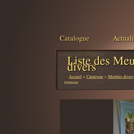
Catalogue
Actuali
Liste des Meu
divers
Accueil
>
Catalogue
>
Meubles divers
trumeau