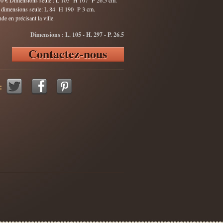
550 € Dimensions seule : L 105 H 107 P 26.5 cm.
€ dimensions seule: L 84 H 190 P 3 cm.
e en précisant la ville.
Dimensions : L. 105 - H. 297 - P. 26.5
Contactez-nous
: