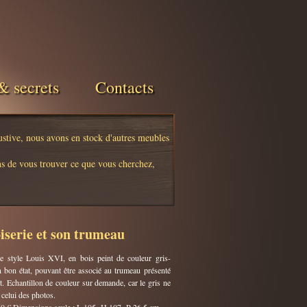
& secrets
Contacts
austive, nous avons en stock d'autres meubles
s de vous trouver ce que vous cherchez,
serie et son trumeau
e style Louis XVI, en bois peint de couleur gris-
 bon état, pouvant être associé au trumeau présenté
 Echantillon de couleur sur demande, car le gris ne
celui des photos.