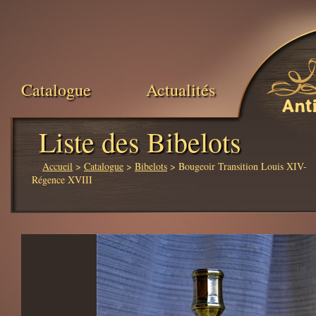
Catalogue
Actualités
Ant
Liste des Bibelots
Accueil
>
Catalogue
>
Bibelots
> Bougeoir Transition Louis XIV-
Régence XVIII