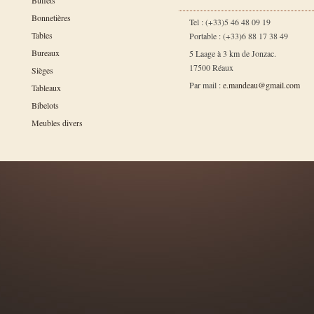
Buffets
Bonnetières
Tel : (+33)5 46 48 09 19
Tables
Portable : (+33)6 88 17 38 49
Bureaux
5 Laage à 3 km de Jonzac.
17500 Réaux
Sièges
Par mail :
e.mandeau@gmail.com
Tableaux
Bibelots
Meubles divers