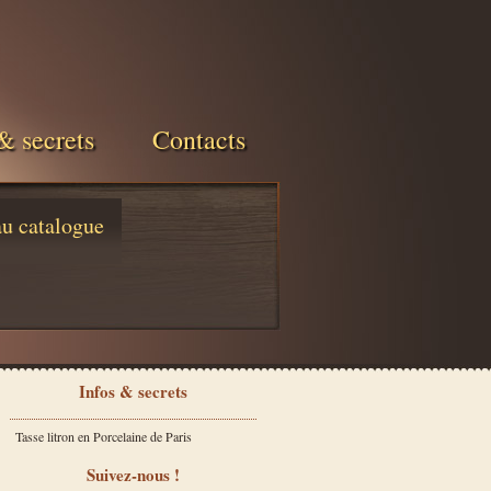
& secrets
Contacts
au catalogue
Infos & secrets
Tasse litron en Porcelaine de Paris
Suivez-nous !