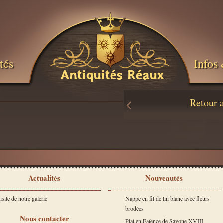
tés
Infos 
Antiquités Réaux
Retour 
Actualités
Nouveautés
isite de notre galerie
Nappe en fil de lin blanc avec fleurs
brodées
Nous contacter
Plat en Faïence de Savone XVIII