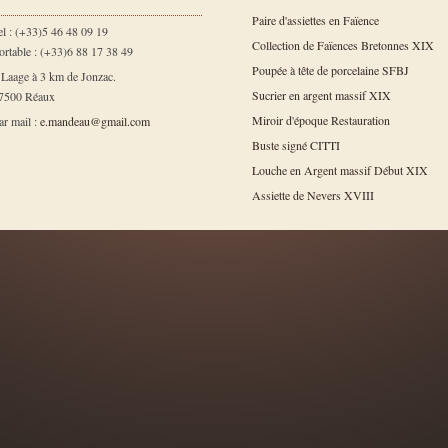
Paire d'assiettes en Faïence
el : (+33)5 46 48 09 19
Collection de Faïences Bretonnes XIX
ortable : (+33)6 88 17 38 49
Poupée à tête de porcelaine SFBJ
 Laage à 3 km de Jonzac.
Sucrier en argent massif XIX
7500 Réaux
Miroir d'époque Restauration
ar mail :
e.mandeau@gmail.com
Buste signé CITTI
Louche en Argent massif Début XIX
Assiette de Nevers XVIII