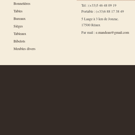
Bonnetières
Tel : (+33)5 46 48 09 19
Tables
Portable : (+33)6 88 17 38 49
Bureaux
5 Laage à 3 km de Jonzac.
17500 Réaux
Sièges
Par mail :
e.mandeau@gmail.com
Tableaux
Bibelots
Meubles divers