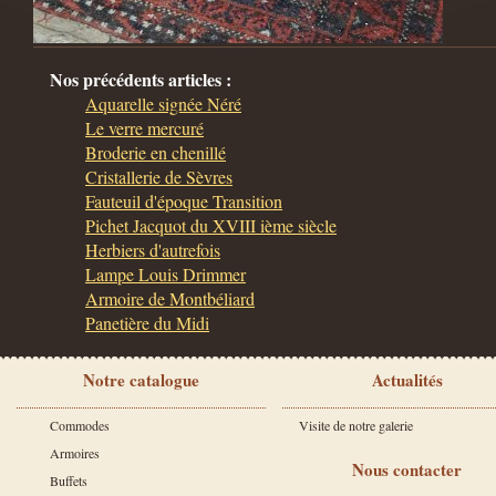
Nos précédents articles :
Aquarelle signée Néré
Le verre mercuré
Broderie en chenillé
Cristallerie de Sèvres
Fauteuil d'époque Transition
Pichet Jacquot du XVIII ième siècle
Herbiers d'autrefois
Lampe Louis Drimmer
Armoire de Montbéliard
Panetière du Midi
Notre catalogue
Actualités
Commodes
Visite de notre galerie
Armoires
Nous contacter
Buffets