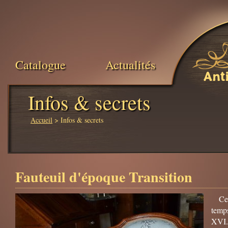
Catalogue
Actualités
Ant
Infos & secrets
Accueil
> Infos & secrets
Fauteuil d'époque Transition
Ce
temp
XVI.